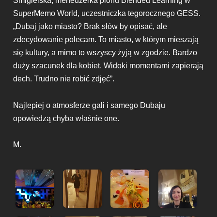
Śmigielska, menedżerka pionu Blended Learning w
SuperMemo World, uczestniczka tegorocznego GESS.
„Dubaj jako miasto? Brak słów by opisać, ale
zdecydowanie polecam. To miasto, w którym mieszają
się kultury, a mimo to wszyscy żyją w zgodzie. Bardzo
duży szacunek dla kobiet. Widoki momentami zapierają
dech. Trudno nie robić zdjęć”.
Najlepiej o atmosferze gali i samego Dubaju
opowiedzą chyba właśnie one.
M.