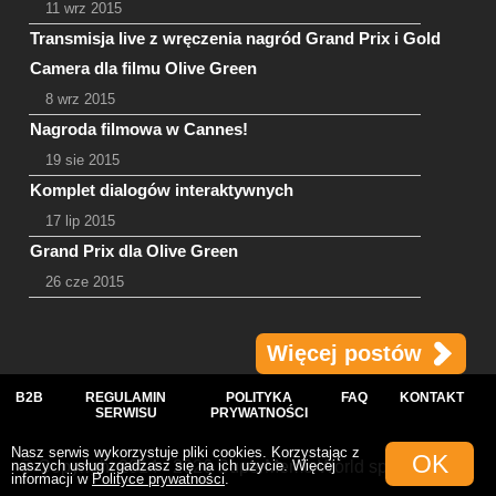
11 wrz 2015
Transmisja live z wręczenia nagród Grand Prix i Gold
Camera dla filmu Olive Green
8 wrz 2015
Nagroda filmowa w Cannes!
19 sie 2015
Komplet dialogów interaktywnych
17 lip 2015
Grand Prix dla Olive Green
26 cze 2015
Więcej postów
B2B
REGULAMIN
POLITYKA
FAQ
KONTAKT
SERWISU
PRYWATNOŚCI
Nasz serwis wykorzystuje pliki cookies. Korzystając z
OK
© Copyright 2014 - 2026 SuperMemo World sp. z o.o.
naszych usług zgadzasz się na ich użycie. Więcej
informacji w
Polityce prywatności
.