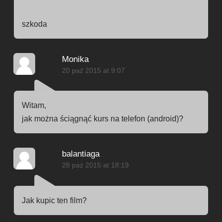
szkoda
Monika
20 paź 2015 at 9:07
Witam,
jak można ściągnąć kurs na telefon (android)?
balantiaga
28 paź 2015 at 18:19
Jak kupic ten film?